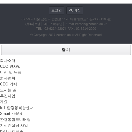
로그인
PC버전
(08595) 서울 금천구 범안로 1126 대륭테크노타운21차 1105호
(주)제로엔
대표 : 박주면
E-mail
zeroen@zeroen.co.kr
TEL :
02-6214-2207
FAX : 02-6214-2200
© Copyright 2017
zeroen.co.kr
All Right Reserved
닫 기
회사소개
CEO 인사말
비전 및 목표
회사연혁
CEO 약력
오시는 길
추진사업
개요
IoT 환경융복합센서
Smart xEMS
환경통합모니터링
지식컨설팅 사업
ISO 국제표준