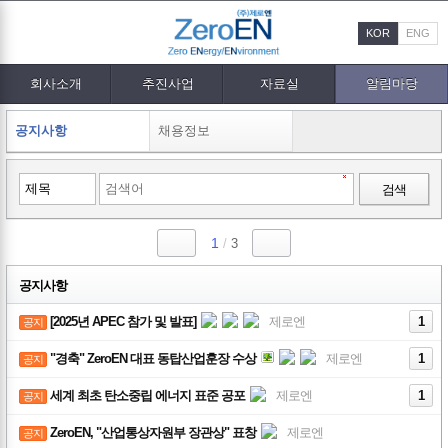
KOR
ENG
회사소개
추진사업
자료실
알림마당
공지사항
채용정보
검색
1
/
3
공지사항
[2025년 APEC 참가 및 발표]
제로엔
1
공지
"경축" ZeroEN 대표 동탑산업훈장 수상
제로엔
1
공지
세계 최초 탄소중립 에너지 표준 공포
제로엔
1
공지
ZeroEN, "산업통상자원부 장관상" 표창
제로엔
공지