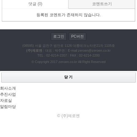
댓글 (0)
코멘트쓰기
등록된 코멘트가 존재하지 않습니다.
로그인
PC버전
(08595) 서울 금천구 범안로 1126 대륭테크노타운21차 1105호
(주)제로엔
대표 : 박주면
E-mail
zeroen@zeroen.co.kr
TEL :
02-6214-2207
FAX : 02-6214-2200
© Copyright 2017
zeroen.co.kr
All Right Reserved
닫 기
회사소개
추진사업
자료실
알림마당
© (주)제로엔